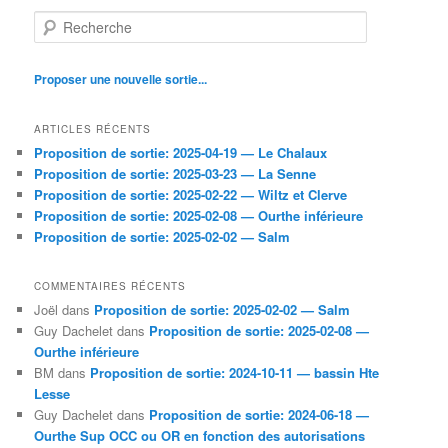
R
e
c
h
Proposer une nouvelle sortie...
e
r
ARTICLES RÉCENTS
c
Proposition de sortie: 2025-04-19 — Le Chalaux
h
Proposition de sortie: 2025-03-23 — La Senne
e
Proposition de sortie: 2025-02-22 — Wiltz et Clerve
Proposition de sortie: 2025-02-08 — Ourthe inférieure
Proposition de sortie: 2025-02-02 — Salm
COMMENTAIRES RÉCENTS
Joël
dans
Proposition de sortie: 2025-02-02 — Salm
Guy Dachelet
dans
Proposition de sortie: 2025-02-08 —
Ourthe inférieure
BM
dans
Proposition de sortie: 2024-10-11 — bassin Hte
Lesse
Guy Dachelet
dans
Proposition de sortie: 2024-06-18 —
Ourthe Sup OCC ou OR en fonction des autorisations