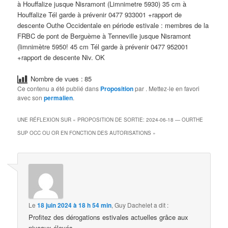
à Houffalize jusque Nisramont (Limnimetre 5930) 35 cm à
Houffalize Tél garde à prévenir 0477 933001 +rapport de
descente Outhe Occidentale en période estivale : membres de la
FRBC de pont de Berguème à Tenneville jusque Nisramont
(limnimètre 5950! 45 cm Tél garde à prévenir 0477 952001
+rapport de descente Niv. OK
Nombre de vues :
85
Ce contenu a été publié dans
Proposition
par
. Mettez-le en favori
avec son
permalien
.
UNE RÉFLEXION SUR «
PROPOSITION DE SORTIE: 2024-06-18 — OURTHE
SUP OCC OU OR EN FONCTION DES AUTORISATIONS
»
Le
18 juin 2024 à 18 h 54 min
,
Guy Dachelet
a dit :
Profitez des dérogations estivales actuelles grâce aux
niveaux élevés