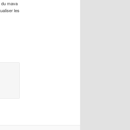
pe du mava
ualiser les