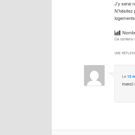
J’y serai 
N’hésitez 
logements.
Nombr
Ce contenu 
UNE RÉFLEX
Le
12 m
merci 