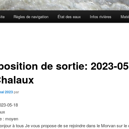
ite
Règles de navigation
État des eaux
Infos rivières
Maté
position de sortie: 2023-05
halaux
mai 2023
par
023-05-18
aux
e : moyen
Bonjour à tous Je vous propose de se rejoindre dans le Morvan sur le 