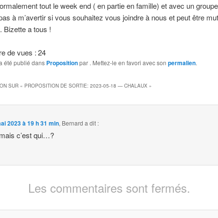
normalement tout le week end ( en partie en famille) et avec un grou
pas à m’avertir si vous souhaitez vous joindre à nous et peut être mut
 Bizette a tous !
e de vues :
24
a été publié dans
Proposition
par
. Mettez-le en favori avec son
permalien
.
ION SUR «
PROPOSITION DE SORTIE: 2023-05-18 — CHALAUX
»
ai 2023 à 19 h 31 min
,
Bernard
a dit :
mais c’est qui…?
Les commentaires sont fermés.