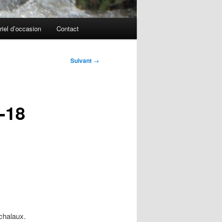
riel d’occasion
Contact
Suivant
→
-18
chalaux.