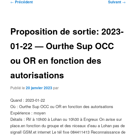
Navigation
←
Précédent
Suivant
→
des
articles
Proposition de sortie: 2023-
01-22 — Ourthe Sup OCC
ou OR en fonction des
autorisations
Publié le
20 janvier 2023
par
Quand : 2023-01-22
Où : Ourthe Sup OCC ou OR en fonction des autorisations
Expérience : moyen
Détails : RV à 10h00 à Lohan ou 10h30 à Engreux On avise sur
place.en fonction du groupe et des niceaux d’eau a Lohan pas de
signall GSM.et internet Le tél fixe 084411413 Reconnaissance de